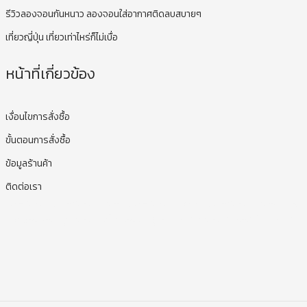
รีวิวลองจอนกันหนาว ลองจอนใส่อากาศติดลบสบายๆ
เที่ยวญี่ปุ่น เที่ยวเท่าไหร่ก็ไม่เบื่อ
หน้าที่เกี่ยวข้อง
เงื่อนไขการสั่งซื้อ
ขั้นตอนการสั่งซื้อ
ข้อมูลร้านค้า
ติดต่อเรา
เสื้อกันหนาว, เสื้อกันหนาวคนอ้วน, เสื้อกันหนาวไซส์ใหญ่, เสื้อกันหนาว oversize,
ชุดลองจอน, ชุดกันหนาวเด็ก, รองเท้าลุยหิมะ, หมวกกันหนาว, รองเท้ากันหนาว