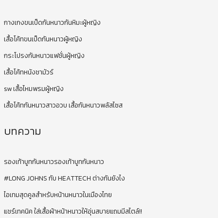
กางเกงขนเป็ดกันหนาวกันหิมะผู้หญิง
เสื้อโค้ทขนเป็ดกันหนาวผู้หญิง
กระโปรงกันหนาวแฟชั่นผู้หญิง
เสื้อโค้ทหนังชามัวร์
sw เสื้อไหมพรมผู้หญิง
เสื้อโค้ทกันหนาวสาวอวบ เสื้อกันหนาวพลัสไซส
บทความ
รองเท้าบูทกันหนาวรองเท้าบูทกันหนาว
#LONG JOHNS กับ HEATTECH ต่างกันยังไง
ไอเทมสุดคูลสำหรับหน้านหนาวในเมืองไทย
แชร์เทคนิค ใส่เสื้อผ้าหน้าหนาวให้อุ่นสบายแถมมีสไตล์!!