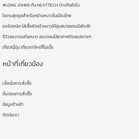
#LONG JOHNS กับ HEATTECH ต่างกันยังไง
ไอเทมสุดคูลสำหรับหน้านหนาวในเมืองไทย
แชร์เทคนิค ใส่เสื้อผ้าหน้าหนาวให้อุ่นสบายแถมมีสไตล์!!
รีวิวลองจอนกันหนาว ลองจอนใส่อากาศติดลบสบายๆ
เที่ยวญี่ปุ่น เที่ยวเท่าไหร่ก็ไม่เบื่อ
หน้าที่เกี่ยวข้อง
เงื่อนไขการสั่งซื้อ
ขั้นตอนการสั่งซื้อ
ข้อมูลร้านค้า
ติดต่อเรา
เสื้อกันหนาว, เสื้อกันหนาวคนอ้วน, เสื้อกันหนาวไซส์ใหญ่, เสื้อกันหนาว oversize,
ชุดลองจอน, ชุดกันหนาวเด็ก, รองเท้าลุยหิมะ, หมวกกันหนาว, รองเท้ากันหนาว